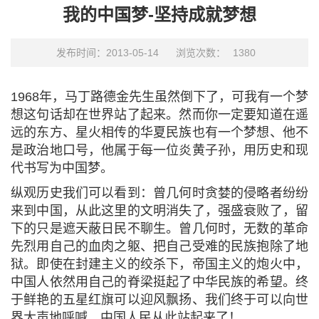
我的中国梦-坚持成就梦想
发布时间：2013-05-14
浏览次数：
1380
1968年，马丁路德金先生虽然倒下了，可我有一个梦
想这句话却在世界站了起来。然而你一定要知道在遥
远的东方、星火相传的华夏民族也有一个梦想、他不
是政治地口号，他属于每一位炎黄子孙，用历史和现
代书写为中国梦。
纵观历史我们可以看到：曾几何时贪婪的侵略者纷纷
来到中国，从此这里的文明消失了，强盛衰败了，留
下的只是遮天蔽日民不聊生。曾几何时，无数的革命
先烈用自己的血肉之躯、把自己受难的民族抱除了地
狱。即使在封建主义的绞杀下，帝国主义的炮火中，
中国人依然用自己的脊梁挺起了中华民族的希望。终
于鲜艳的五星红旗可以迎风飘扬、我们终于可以向世
界大声地呼喊、中国人民从此站起来了！