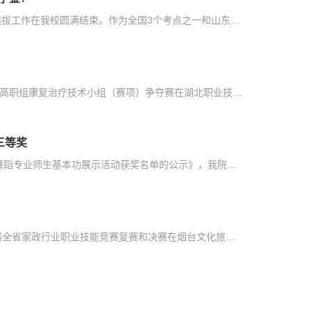
10月28日-30日，2024年度新加坡护理医科奖学金项目考试选拔工作在我校圆满结束。作为全国3个考点之一和山东省唯一招生院校，经过紧张而有序的英语笔试和英语口语面试，我校共有来自普通护理、涉外护理、口腔医学、针灸推拿、医学影像技术等5个专业的17名同学获得新加坡护理医科奖学金。10月30日上午，我校获奖同学及监护人顺利与新加坡卫生部招生工作组完成签约。党委副书记、院长王文军（第二排正中）、教育部留学服务中心领导...
10月29日至10月31日，2024年世界职业院校技能大赛总决赛高职组康复治疗技术小组（赛项）争夺赛在湖北职业技术学院举行。来自全国29个省（市、自治区）的58支参赛队伍同台竞技，由潍坊护理职业学院健康管理学院中医康复技术专业王杰、曹海波担任指导教师，赵鑫、庞宇航、宋维海、李壮庞四位同学组成的参赛团队斩获金奖。康复治疗技术作为世界职业院校技能大赛的一个重要赛项，吸引了众多高职院校的参与。该赛项主要考察学生对康...
三等奖
10月18日，山东省教育厅发布《关于山东省第九届高校音乐舞蹈专业师生基本功展示活动获奖名单的公示》，我院教师王嘉伟获教师组（声乐）三等奖。山东省高校音乐舞蹈专业师生基本功展示活动由山东省教育厅主办，每三年举办1次，是我省目前规格最高、规模最大、影响最广的艺术盛会，是对高校音乐舞蹈专业进行教学质量评估的一项重要举措。通过此次展示活动，进一步激励了我院教师在艺术专业教学能力上的发展，同时也彰显了学院在艺...
10月19日至20日，山东省“技能兴鲁”职业技能大赛——第六届全省家政行业职业技能竞赛复赛和决赛在烟台文化旅游职业学院举办。来自全省300名家政企业和院校的优秀选手参与本次比赛，我院学生参加了家政讲师组和养老护理组两个赛项，比赛不设等次，直接颁发行业认定证书，授予每个赛项前十名选手“山东省家庭服务业行业标兵”荣誉称号。经过激烈角逐，我院22级现代家政服务与管理专业学生刘艳和22级智慧健康养老服务与管理专业学...