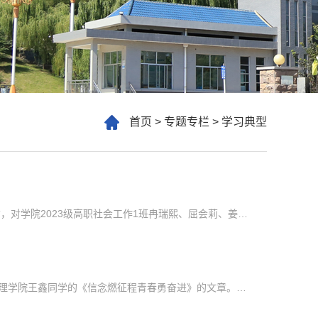
首页
>
专题专栏
>
学习典型
近日，健康管理学院收到了来自潍坊市社会工作协会的表扬信，对学院2023级高职社会工作1班冉瑞熙、屈会莉、姜鲁一三名同学在实习期间的突出表现给予高度肯定。这一表扬不仅是对学生个人能力的认可，也体现了学院社会工作专业人才培养质量的持续提升。表扬信指出，在实习期间，三名同学严格遵守实习单位各项纪律，服从组织安排，以端正的态度和高度负责的精神投入各项工作，展现出扎实的专业素养与良好的职业风貌。她们全面参与协...
近日，“学习强国”山东学习平台刊登潍坊护理职业学院健康管理学院王鑫同学的《信念燃征程青春勇奋进》的文章。文章如下:犹记得初入大学校园时，面对陌生的环境和繁重的学业，我满心迷茫与不安。作为专科生，我曾因学历上的差距陷入自卑，甚至怀疑自己的价值。然而，党和国家的助学政策，犹如久旱逢甘霖，及时为我缓解了燃眉之急。助学贷款的顺利办理、助学金的及时发放，让我不必再为学费和生活费发愁，能够全身心投入学习。这...