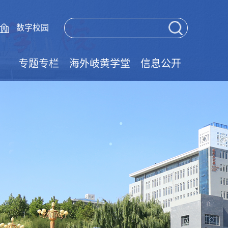
数字校园
专题专栏
海外岐黄学堂
信息公开
党的二十届四中全会精神学习专栏
党的二十届三中全会精神学习专栏
树立和践行正确政绩观学习教育
大中小学思政一体化
清廉学校建设专栏
技能成才强国有我
实验室安全教育
师德师风建设
国家安全教育
网络安全宣传
学风建设专栏
国家宪法日
职教活动周
就业促进周
法律宣传栏
民法典专栏
学习典型
廉政文化
语言文字
文明创建