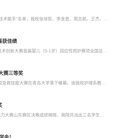
近日，山东省人力资源和社会保障厅公布了2024年度“山东省技术能手”名单，我校张培哲、李发恩、周志航、王杰、姜小燕、叶秀娟等六位教师凭借扎实的专业技能和突出的行业贡献荣登榜单。这是学校师资队伍建设取得的又一重要成果，再添师资建设新硕果，标志着学校“双师型”教师培养工作迈上新台阶。厚植成长沃土，锻造卓越团队学校始终将师资队伍建设作为高质量发展的核心工程，坚持“产教科融汇”的教师发展理念，对标国家教师...
喜获佳绩
11月29日至12月1日，2024一带一路暨金砖国家技能发展与技术创新大赛首届婴儿（0-1岁）回应性照护赛项全国总决赛在内蒙古兴安职业技术学院落下帷幕。本次大赛吸引了全国各地26个省、自治区的148所院校的众多优秀选手同台竞技。经过两天的激烈角逐，由我校助产系教师韩卿卿、庄楠指导的学生张梦悦、张子轩喜获二等奖佳绩，学校荣获优秀组织奖。本次赛项考核内容涵盖婴儿回应性照护职业素养理论和婴儿回应性照护技能两大板块，其中...
能大赛三等奖
11月14日至15日，由省教育厅、红十字协会主办的山东省学校急救技能大赛在青岛大学落下帷幕。由我校护理系教师侯文霞指导，学生张娜、邱力慧组成的参赛队，与来自39所本专科院校参赛选手同台竞技，经过两天的激烈角逐，最终获得三等奖。本次比赛设置了理论知识考核、初赛技能考核、决赛应急救护技能实践操作等紧张激烈的竞技比赛环节，还特别增加了论坛、交流环节，邀请了多位专家、学校代表、先进个人、学生社团就急救方面的政...
奖
近日，2024“外研社·国才杯”“理解当代中国”全国大学生外语能力大赛山东赛区决赛成绩揭晓，我院共派出三名学生参赛，全部获得一等奖。10月27日，2024“外研社·国才杯”“理解当代中国”全国大学生外语能力写作大赛山东省省赛在山东交通职业学院顺利举办。来自 93 所院校的 208 名选手入围本次比赛。我校派出两名选手参赛，分别是2023级口腔医学3班的赵小然（指导教师：杜丽芳）和2023级军护1班的宋淑琦（指导教师：王红梅），...
奖学金！