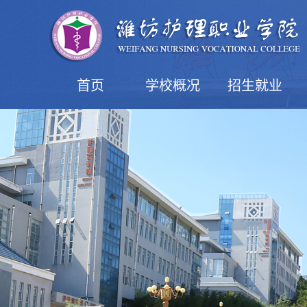
首页
学校概况
招生就业
学院简介
现任领导
机构设置
学院风光
益都校区
潍坊校区