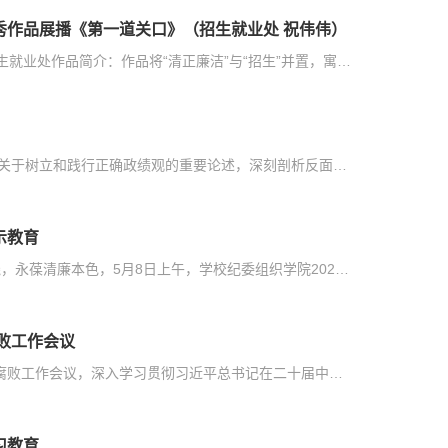
秀作品展播《第一道关口》（招生就业处 祝伟伟）
作品名称：《第一道关口》作 者：祝伟伟所在部门：招生就业处作品简介：作品将“清正廉洁”与“招生”并置，寓意招生是教育公平与职业操守的第一道关口。极简留白象征干净透明。以此传递：守住招生廉洁，就是为未来白衣天使把好人生第一关——廉洁，是永不失守的阵地
6月10日，我校召开警示教育会，深入学习贯彻习近平总书记关于树立和践行正确政绩观的重要论述，深刻剖析反面典型案例，防范和纠治政绩偏差、筑牢纪律防线，以树立和践行正确政绩观引领学校事业高质量发展。学校党委书记崔照忠主持会议并讲话，校领导班子成员王文军、苏建福、步砚伟、赵立增、苗光盛、郭兴华出席会议。会议指出，对照习近平总书记关于树立和践行正确政绩观的重要论述以及政绩观偏差问题清单，个别党员干部存在政...
示教育
为进一步加强党风廉政教育，引导广大党员干部严守纪法底线，永葆清廉本色，5月8日上午，学校纪委组织学院2025年新提拔科级干部到潍坊市廉政教育馆参观学习，接受警示教育。活动中，党员干部有序参观了序厅、正气浩然厅等主题展厅。展馆通过历史实物、图文展板、影像资料等多元载体有机融合，以沉浸式体验呈现丰富内容，为新提拔科级干部们带来了一堂生动深刻的廉政教育课。展厅内陈列的违纪违法反面案例，让党员们受警醒、明底...
败工作会议
4月1日，学校召开2026年全面从严治党暨党风廉政建设和反腐败工作会议，深入学习贯彻习近平总书记在二十届中央纪委五次全会上的重要讲话精神，总结2025年学校全面从严治党工作，并对2026年重点任务进行部署。学校党委书记崔照忠出席会议并讲话，党委副书记、院长王文军主持会议，党委领导班子成员、副科级以上干部及各党支部纪检委员参会。崔照忠指出，2025年学校以高质量党建引领高质量发展，成功入选山东省高水平高职学校和专...
习教育