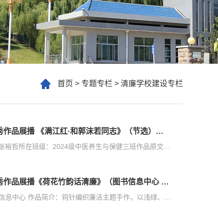
首页
>
专题专栏
>
清廉学校建设专栏
第三届“青未了”杯廉洁文化作品创作大赛之潍护院优秀作品展播 《满江红·和郭沫若同志》（节选）中医系 张裕哲
作品名称：毛泽东《满江红·和郭沫若同志》（节选）作 者：张裕哲所在班级：2024级中医养生与保健三班作品原文：《满江红·和郭沫若同志》（节选）多少事，从来急；天地转，光阴迫。一万年太久，只争朝夕。四海翻腾云水怒，五洲震荡风雷激。要扫除一切害人虫，全无敌
第三届“青未了”杯廉洁文化作品创作大赛之潍护院优秀作品展播《荷花竹韵话清廉》（图书信息中心 丁丹丹）
作品名称： 荷花竹韵话清廉 作 者： 丁丹丹 所在部门： 图书信息中心 作品简介：钩针编织廉洁主题手作，以浅绿、素白、柔粉钩织荷花杯垫与翠竹装饰，寓意“出淤泥不染”和“虚怀有节”。一针一线凝匠心，既具传统编织的细腻温暖，又传递清正廉洁的价值理念，兼具艺术美感与实用功能