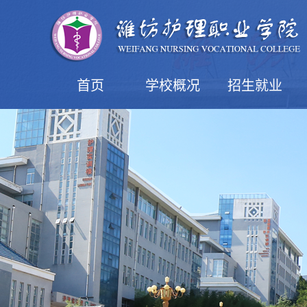
首页
学校概况
招生就业
学院简介
现任领导
机构设置
学院风光
益都校区
潍坊校区