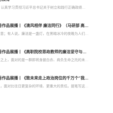
3月7日，潍坊护理职业学院召开党的建设工作领导小组会议，认真学习贯彻习近平总书记关于树立和践行正确政绩观的重要论述，深入贯彻落实中共中央办公厅《关于在全党开展树立和践行正确政绩观学习教育的通知》精神，落实中央、省市委部署要求，启动部署学校树立和践行正确政绩观学习教育。学校党委书记、党的建设工作领导小组组长崔照忠主持会议并讲话，党委副书记、院长王文军传达了中共中央办公厅《关于在全党开展树立和践行正...
第十届高校廉洁教育系列活动之潍坊护理职业学院优秀作品展播丨《清风相伴 廉洁同行》（马研部 高婧语）
有人说，廉洁是一棵松，在万木凋零的冬日为人们送上一丝绿意；有人说，廉洁是一盏灯，在黑暗冰冷的夜晚为人们填上一份光明，但我觉得，廉洁更是一面镜子，站在这镜子前，有人胸襟坦荡，有人东闪西挪，它时刻提醒我们要抵得住诱惑，撑得住信念，守得住清贫，耐得住寂寞。自古以来，甘为廉洁献终身的故事不胜枚举，这些千秋传颂的先人们，用各自的言行对廉洁二字做出了恰切的诠释。今天我们从自我做起，用自己的行动，来诠释我们...
第十届高校廉洁教育系列活动之潍坊护理职业学院优秀作品展播丨《高职院校思政教师的廉洁坚守与担当》（马研部 王瑞雪）
作为一名医学类高职院校的思政课教师，我每日站在三尺讲台之上，面对的是一群即将身披白衣、肩负生命之托的未来医务工作者，我深知，思政课传递的不仅是马克思主义真理的力量、家国情怀的温度，更要有“清风两袖朝天去”的廉洁品格。这份品格，是社会各行各业的精神底色，是教师安身立命的根本准则，更是滋养学生成长的春雨，是高职院校落实“立德树人”根本任务的必然要求。在医学教育领域，廉洁教育更有着特殊的分量——未来...
第十届高校廉洁教育系列活动之潍坊护理职业学院优秀作品展播丨《致未来走上政治岗位的千万个“我”》（马研部 林志鑫）
未来的我：展信安。当你拆开这封信时，想必已身处政治岗位，面对比往日更复杂的环境、更重大的责任。提笔写这封信，不为叮嘱你如何步步高升，只为提醒你守住初心——那两个你学生时代便刻在笔记本扉页的字：廉洁。你要记得，权力从不是用来交换利益的工具，而是百姓托付的“信任之秤”。或许某天会有人递来“方便”，有人许下“好处”，但你必须立刻清醒：所有看似无成本的“馈赠”，背后都标着侵蚀原则的价码。一旦在小事上松...