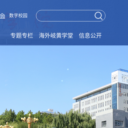
数字校园
专题专栏
海外岐黄学堂
信息公开
党的二十届四中全会精神学习专栏
党的二十届三中全会精神学习专栏
树立和践行正确政绩观学习教育
大中小学思政一体化
清廉学校建设专栏
技能成才强国有我
实验室安全教育
师德师风建设
国家安全教育
网络安全宣传
学风建设专栏
国家宪法日
职教活动周
就业促进周
法律宣传栏
民法典专栏
学习典型
廉政文化
语言文字
文明创建