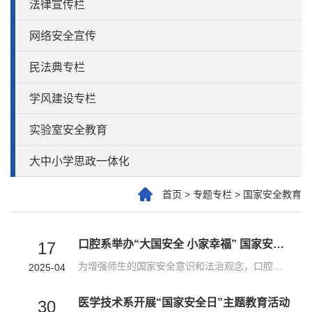
法律宣传栏
网络安全宣传
民法典专栏
学风建设专栏
实验室安全教育
大中小学思政一体化
首页
>
专题专栏
>
国家安全教育
口腔系举办“大国安全 小家幸福” 国家安全专题讲座
17
为增强师生的国家安全意识和法治观念，口腔系于4月11日邀请了山东万舜律师事务所的郑姗律师作为主讲嘉宾，举办了一场以“大国安全 小家幸福”为主题的法律知识宣传讲座。郑珊律师围绕国家安全相关法律法规，结合生动的案例，深入浅出地阐述了国家安全与每个公民的密切联系，以及维护国家安全的重要性。此次讲座青州市融媒体中心全程直播。讲座过程中，师生们认真听、仔细记，积极参与互动交流，现场气氛热烈。师生表示，通过这...
2025-04
医学技术系开展“国家安全日”主题教育活动
30