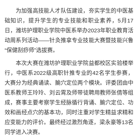
为加强高技能人才队伍建设，夯实学生的中医基
础知识，提升学生的专业技能和职业素养，5月17
日，潍坊护理职业学院中医系举办2023年职业教育活
动周系列活动——针灸推拿专业技能大赛暨技能兴鲁
“保健刮痧师”选拔赛。
本次大赛在潍坊护理职业学院益都校区实验楼举
行，中医系2022级高职针推专业的42名学生参赛，
大赛分为经典诵读、腧穴定位两个模块。评委团由中
医系教师王玲玲、刘云霄及师带徒聘用教师张倩等组
成，赛事主要考察学生经脉循行背诵、腧穴定位、功
效和画经点穴的基本功，同时注重对学生精益求精和
应变能力的评价。最终经过激烈角逐，梁永豪等13名
同学进入决赛。