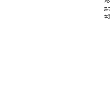
胸
易
本