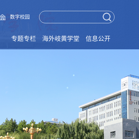
数字校园
专题专栏
海外岐黄学堂
信息公开
党的二十届四中全会精神学习专栏
党的二十届三中全会精神学习专栏
树立和践行正确政绩观学习教育
大中小学思政一体化
清廉学校建设专栏
技能成才强国有我
实验室安全教育
师德师风建设
国家安全教育
网络安全宣传
学风建设专栏
国家宪法日
职教活动周
就业促进周
法律宣传栏
民法典专栏
学习典型
廉政文化
语言文字
文明创建