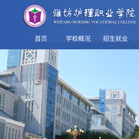
首页
学校概况
招生就业
学院简介
现任领导
机构设置
学院风光
益都校区
潍坊校区