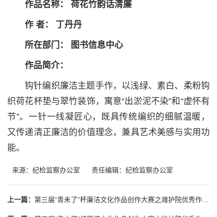
作品名称： 荷花竹韵话清廉
作 者： 丁丹丹
所在部门： 图书信息中心
作品简介：
钩针编织廉洁主题手作，以浅绿、素白、柔粉钩
织荷花杯垫与翠竹装饰，寓意“出淤泥不染”和“虚怀有
节”。一针一线凝匠心，既具传统编织的细腻温暖，
又传递清正廉洁的价值理念，兼具艺术美感与实用功
能。
来源：纪检监察办公室
责任编辑：纪检监察办公室
上一篇：
第三届“青未了”杯廉洁文化作品创作大赛之潍护院优秀作品展播 《满江红·和郭沫若同志》（节选）中医系 张裕哲