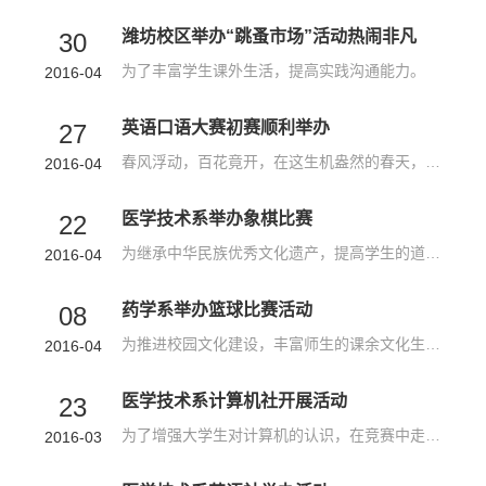
潍坊校区举办“跳蚤市场”活动热闹非凡
30
为了丰富学生课外生活，提高实践沟通能力。
2016-04
英语口语大赛初赛顺利举办
27
春风浮动，百花竟开，在这生机盎然的春天，紧跟学院发展与改革的步伐，公共基础部英语口语大赛拉开帷幕，初赛活动于2016年4月13日下午在护训楼顺利举办。
2016-04
医学技术系举办象棋比赛
22
为继承中华民族优秀文化遗产，提高学生的道德素质与文化修养，进一步丰富大学生的校园生活，我院医学技术系在4月13日在药学楼612教室举行了“象棋争霸大赛”，此次大赛得到系主任董玉泉老师、导员刘俊豪老师以及尹学...
2016-04
药学系举办篮球比赛活动
08
为推进校园文化建设，丰富师生的课余文化生活，培养学生的凝聚力及向心力，加强新老生之间的交流，药学系于3月8日下午举办了全系男生的篮球比赛。
2016-04
医学技术系计算机社开展活动
23
为了增强大学生对计算机的认识，在竞赛中走进计算机，在拼搏中感悟科技力量!医学技术系计算机社举办计算机知识交流活动，以丰富大家关于计算机的知识，促进大家对计算机学习的积极性。
2016-03