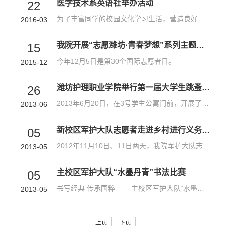
医学技术系英语社举办活动
22
为了丰富同学的校园文化学习生活，营造良好的学习氛围，促进同学间的交流互动，集学习性与交流性一体，丰富同学的文化生活，让对英语有兴趣的同学有个良好的平台，英语社举办活动来调动成员的学习积极性，通过活动的...
2016-03
我院开展“志愿潍坊·青春梦想”系列主题实践活动
15
今年12月5日是第30个国际志愿者日。
2015-12
潍坊护理职业学院举行第一届大学生跳蚤市场活动
26
2013年6月20日，在3号学生公寓门前，开展了由学生会社团部和宣传部联合举办的大学生跳蚤市场活动。
2013-06
新校区军护大队志愿者走进乡村进行义务劳动
05
2012年11月10日、11日两天，我院军护大队志愿者协会的学员们满怀热情来到弥河镇大桥刘村。
2013-05
主校区军护大队“水墨丹青”书法比赛
05
书写经典 传承国粹 ——主校区军护大队“水墨丹青”书法比赛 挥毫泼墨尽显学子才华，书经颂典弘扬传统文化。
2013-05
上页
下页