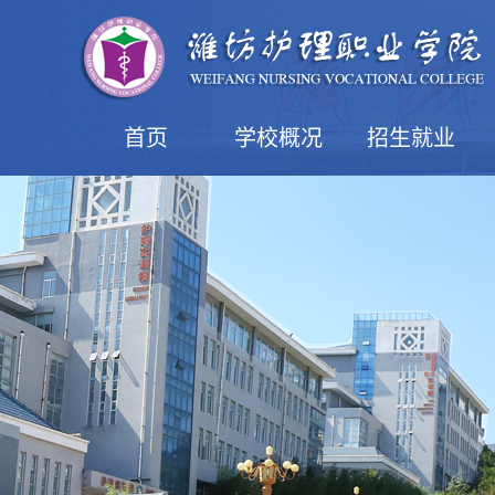
首页
学校概况
招生就业
学院简介
现任领导
机构设置
学院风光
益都校区
潍坊校区