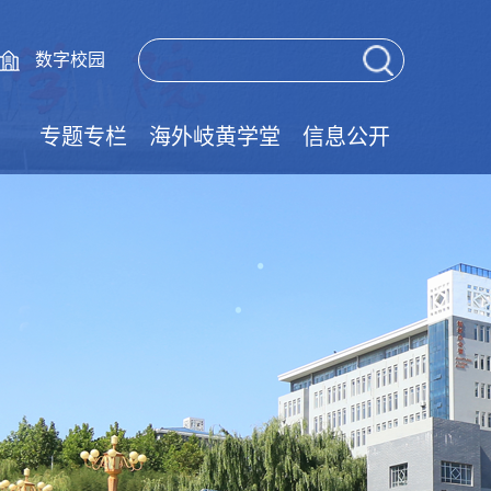
数字校园
专题专栏
海外岐黄学堂
信息公开
党的二十届四中全会精神学习专栏
党的二十届三中全会精神学习专栏
树立和践行正确政绩观学习教育
大中小学思政一体化
清廉学校建设专栏
技能成才强国有我
实验室安全教育
师德师风建设
国家安全教育
网络安全宣传
学风建设专栏
国家宪法日
职教活动周
就业促进周
法律宣传栏
民法典专栏
学习典型
廉政文化
语言文字
文明创建