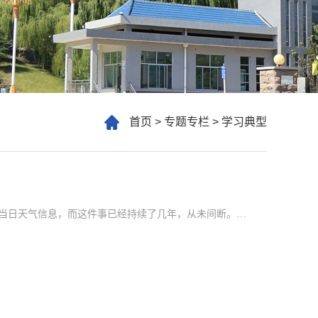
首页
>
专题专栏
>
学习典型
一年365天，每一天的清晨，老师们都会在职工群里收到一条当日天气信息，而这件事已经持续了几年，从未间断。哪位老师如此执着地贴心为大家服务，又如此锲而不舍，逐渐地，大家认识了她，那个背后默默奉献、耕耘的辛勤园丁——潍坊护理职业学院潍坊校区教师孟庆玲。为他人着想的善良潍坊护理职业学院分三地办学，每天都有老师去不同的校区上课，一想到很多同事天不亮就得乘坐班车到指定校区开始一天的工作，非常辛苦，孟庆玲老师...