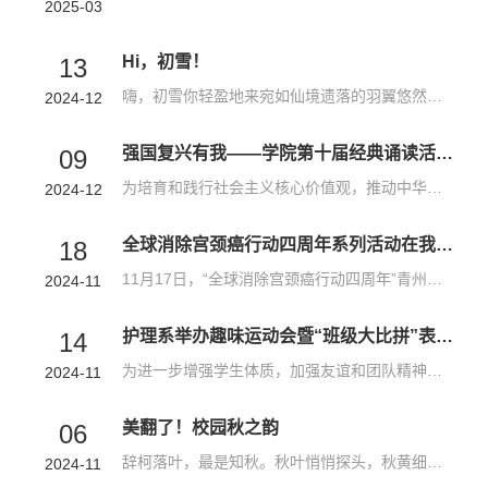
2025-03
Hi，初雪！
13
嗨，初雪你轻盈地来宛如仙境遗落的羽翼悠然翩跹轻盈飘逸轻抚过每一寸土地编织着冬日的绮丽画卷嗨，初雪舞动着，旋转着如同天空洒落的繁星为潍护的每个角落披上一层洁白无瑕的梦幻纱幔让世界瞬间变得宁静而悠远嗨，初雪你瞧教学楼在你的装点下化身一座座璀璨的冰雪城堡你听图书馆的静谧中似乎都弥漫着你的清新与纯净我捧起你，轻轻吹散仿佛在与银装素裹的世界浪漫共舞嗨，初雪你轻轻地来，又悄悄地走虽是冬日的过客却在心湖荡漾...
2024-12
强国复兴有我——学院第十届经典诵读活动成功举办
09
为培育和践行社会主义核心价值观，推动中华优秀传统文化创造性转化、创新性发展，图书信息中心联合学生工作处于2024年10月-12月开展了学院第十届经典诵读活动。本次活动自10月份启动以来，三校区共有800余名同学参加了初赛，经过筛选后50名同学进入复赛，复赛后经由图书信息中心选稿及编排朗诵稿件，共有9组作品共25位同学进入决赛。决赛于12月5日下午在学院报告厅隆重举行，本次经典诵读比赛主题鲜明、内容丰富，既有传承中华...
2024-12
全球消除宫颈癌行动四周年系列活动在我校举行
18
11月17日，“全球消除宫颈癌行动四周年”青州分会场线下学术交流活动在潍坊护理职业学院举行。全球消除宫颈癌行动四周年活动以“消除宫颈癌 守护她健康”为主题，旨在积极响应世界卫生组织倡议，全面推动我国宫颈癌防控工作的深入开展。活动由北京协和医学院群医学及公共卫生学院、腾讯SSV健康普惠实验室、北京伍连德公益基金会、中国癌症基金会、中国健康促进与教育协会主办，潍坊护理职业学院和济宁医学院联合承办，潍坊护理...
2024-11
护理系举办趣味运动会暨“班级大比拼”表彰大会
14
为进一步增强学生体质，加强友谊和团队精神的培养，增强班级凝聚力和向心力，11月13日，护理系举行表彰大会，表彰在迎新趣味运动会暨“班级大比拼”系列活动中表现突出的先进集体和个人。副院长窦忠伟，学生工作处处长丰丕华，护理系书记孙培伟，团委负责人、体育教研室代表及全体辅导员、学生参加。大会由护理系主任阎小芹主持。本次活动设拔河、接力、旱地龙舟、旋风跑、跳大绳、六人七足等七个比赛项目，共计55个班级、2232...
2024-11
美翻了！校园秋之韵
06
辞柯落叶，最是知秋。秋叶悄悄探头，秋黄细碎满地。漫步在这遍地黄叶的秋日校园里，你是否也感受到了潍护独有的秋日韵味呢？秋天是丰盈的季节，当阳光温柔地洒下来，潍护的色彩都变得比之前更加明亮和温暖了。秋天的午后，一尘不染，宁静而美好，同学们不妨放慢脚步，抓住秋的尾巴，去感受这份静谧而美好的秋日时光。抬头去看那天上迁徙的候鸟，看那枝头沉甸甸的柿子，看秋叶缓缓离开枝丫，看在风中翩翩起舞的枫叶；低头去看那...
2024-11