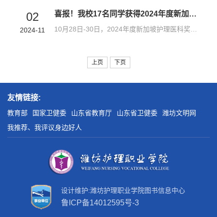
喜报！我校17名同学获得2024年度新加坡护理医科奖学金！
02
10月28日-30日，2024年度新加坡护理医科奖学金项目考试选拔工作在我校圆满结束。作为全国3个考点之一和山东省唯一招生院校，经过紧张而有序的英语笔试和英语口语面试，我校共有来自普通护理、涉外护理、口腔医学、针灸推拿、医学影像技术等5个专业的17名同学获得新加坡护理医科奖学金。10月30日上午，我校获奖同学及监护人顺利与新加坡卫生部招生工作组完成签约。党委副书记、院长王文军（第二排正中）、教育部留学服务中心领导...
2024-11
上页
下页
友情链接:
教育部
国家卫健委
山东省教育厅
山东省卫健委
潍坊文明网
我推荐、我评议身边好人
设计维护:潍坊护理职业学院图书信息中心
鲁ICP备14012595号-3