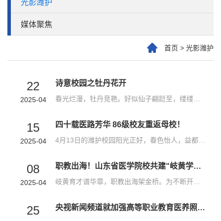
光影潍护
媒体聚焦
首页
>
光影潍护
诗意校园之牡丹花开
22
春光烂漫，牡丹竞艳。好似仙子翩跹至，缕缕芬芳，轻染学廊间。今日，一同漫步潍护“牡丹园”。国色天香，仪态万千。风起时，与依依杨柳共舞。绿树繁花与花容相映成趣，数载书香，默默浸润着枝干，绽放出倾世无双的绝美风华。粉白与淡紫，悄声细语，被朗朗书声温柔地托起。花瓣间藏着未拆封的唐韵，那些来不及吟诵的诗句，都被蝴蝶封存在层层叠叠的芬芳里。紫红如焰，霞光披肩，仿若天边燃烧的云锦，绚烂夺目。浅粉腮凝露，晕染...
2025-04
四十载医路芳华 86级校友重返母校！
15
4月13日的潍护校园阳光正好，春色怡人，益都校区内洋溢着浓浓的温情与喜悦，一场跨越四十载时光的校友聚会在此温馨启幕。我校86级药剂专业干部中专班的30余位校友，从四面八方奔赴而来，共赴这场入学40周年的深情之约，一同重温往昔岁月，再叙母校情、师生情、同窗情。党委委员、副院长窦忠伟受邀出席聚会并致辞。他代表学校向校友们致以诚挚的欢迎，并详细介绍了学校近年来的发展成就与未来规划。他从专业建设的累累硕果、师资...
2025-04
职教出海！山东省医学院校共建“岐黄学堂”推进中医药适宜技术走出去研讨会成功举办
08
岐黄育才谱华章，职教出海架金桥。为不断开辟“职教出海”新航道，主动融入和服务国家战略，深化中医药教育国际交流合作，推动中医药教育国际化、标准化、产业化发展，4月7日，潍坊护理职业学院携手白俄罗斯中白工业园区开发公司、白俄罗斯戈梅利国立医科大学，联合省内医学院校、医疗卫生单位，相关行业组织、科研机构、企业在潍坊举办山东省医学院校共建“岐黄学堂”推进中医药适宜技术走出去研讨会，共商中医药发展大计，为...
2025-04
央视新闻频道就加强高等职业教育医养照护与管理专业建设到我校采访
25