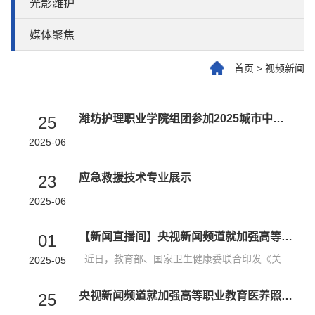
光影潍护
媒体聚焦
首页
>
视频新闻
潍坊护理职业学院组团参加2025城市中医医院高质量发展会议并协同主办中医药国际化平行会议
25
2025-06
应急救援技术专业展示
23
2025-06
【新闻直播间】央视新闻频道就加强高等职业教育医养照护与管理专业建设到我校采访
01
近日，教育部、国家卫生健康委联合印发《关于加强高等职业教育医养照护与管理专业建设工作的通知》，引发广泛关注。潍坊护理职业学院作为深耕医养康养领域教育的院校和国家高等职业教育本科医养照护与管理专业简介制定的职业院校主笔人单位，也吸引了媒体聚焦报道。中央广播电视总台、山东广播电视台就加强高等职业教育医养照护与管理专业建设工作到我校深入采访。党委书记崔照忠教授和健康管理学院王燕教授作为国家卫健委和...
2025-05
央视新闻频道就加强高等职业教育医养照护与管理专业建设到我校采访
25