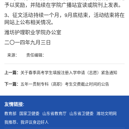
予以奖励，并陆续在学院广播站宣读或院刊上发表。
3、征文活动持续一个月，9月底结束，活动结束将在
网站上公布相关情况。
潍坊护理职业学院办公室
二〇一四年九月三日
来源：
责任编辑：
上一篇：
关于春季高考学生填报注册入学申请（志愿）紧急通知
下一篇：
五年一贯制专科（高职）考生交费截止时间的公告
友情链接:
教育部
国家卫健委
山东省教育厅
山东省卫健委
潍坊文明网
我推荐、我评议身边好人