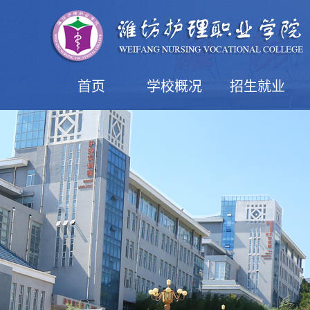
首页
学校概况
招生就业
学院简介
现任领导
机构设置
学院风光
益都校区
潍坊校区