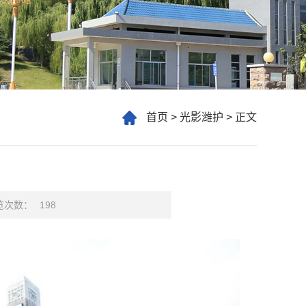
首页
>
光影潍护
>
正文
览次数：
198