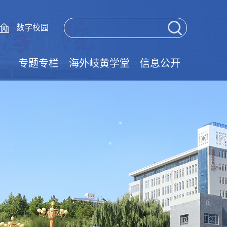
数字校园
专题专栏
海外岐黄学堂
信息公开
党的二十届四中全会精神学习专栏
党的二十届三中全会精神学习专栏
树立和践行正确政绩观学习教育
大中小学思政一体化
清廉学校建设专栏
技能成才强国有我
实验室安全教育
师德师风建设
国家安全教育
网络安全宣传
学风建设专栏
国家宪法日
职教活动周
就业促进周
法律宣传栏
民法典专栏
学习典型
廉政文化
语言文字
文明创建