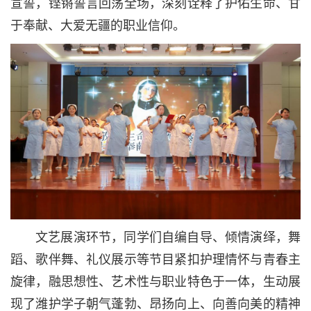
宣誓，铿锵誓言回荡全场，深刻诠释了护佑生命、甘
于奉献、大爱无疆的职业信仰。
文艺展演环节，同学们自编自导、倾情演绎，舞
蹈、歌伴舞、礼仪展示等节目紧扣护理情怀与青春主
旋律，融思想性、艺术性与职业特色于一体，生动展
现了潍护学子朝气蓬勃、昂扬向上、向善向美的精神