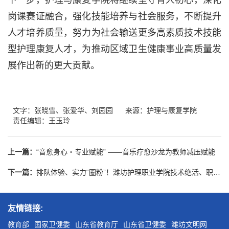
下一步，护理与康复学院将继续坚守育人初心，深化
岗课赛证融合，强化技能培养与社会服务，不断提升
人才培养质量，努力为社会输送更多高素质技术技能
型护理康复人才，为推动区域卫生健康事业高质量发
展作出新的更大贡献。
文字：张晓雪、张爱华、刘园园
来源：护理与康复学院
责任编辑：王玉玲
上一篇：
“音愈身心・专业赋能” ——音乐疗愈沙龙为教师减压赋能
下一篇：
排队体验、实力“圈粉”！潍坊护理职业学院技术绝活、职教好品火出圈
友情链接:
教育部
国家卫健委
山东省教育厅
山东省卫健委
潍坊文明网