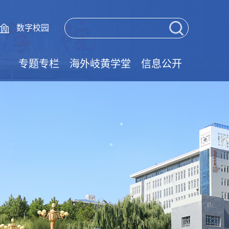
数字校园
专题专栏
海外岐黄学堂
信息公开
党的二十届四中全会精神学习专栏
党的二十届三中全会精神学习专栏
树立和践行正确政绩观学习教育
大中小学思政一体化
清廉学校建设专栏
技能成才强国有我
实验室安全教育
师德师风建设
国家安全教育
网络安全宣传
学风建设专栏
国家宪法日
职教活动周
就业促进周
法律宣传栏
民法典专栏
学习典型
廉政文化
语言文字
文明创建