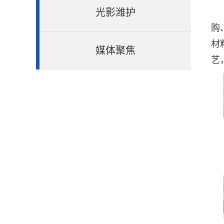
光影潍护
购
材
媒体聚焦
艺