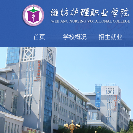
首页
学校概况
招生就业
学院简介
现任领导
机构设置
学院风光
益都校区
潍坊校区