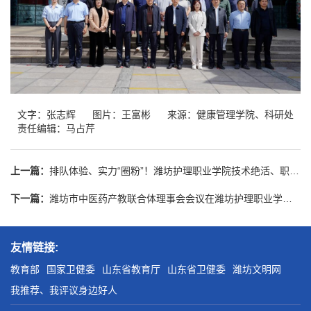
文字：张志辉
图片：王富彬
来源：健康管理学院、科研处
责任编辑：马占芹
上一篇：
排队体验、实力“圈粉”！潍坊护理职业学院技术绝活、职教好品火出圈
下一篇：
潍坊市中医药产教联合体理事会会议在潍坊护理职业学院召开
友情链接:
教育部
国家卫健委
山东省教育厅
山东省卫健委
潍坊文明网
我推荐、我评议身边好人