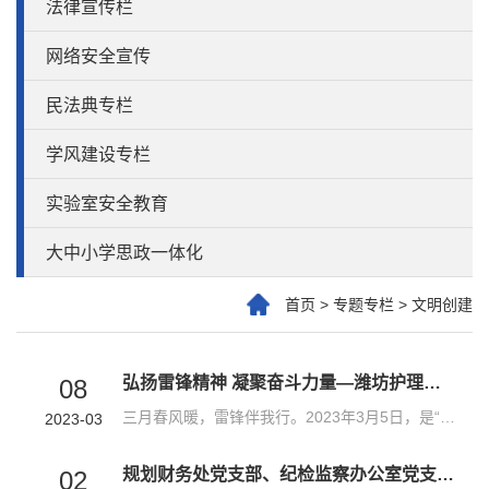
法律宣传栏
网络安全宣传
民法典专栏
学风建设专栏
实验室安全教育
大中小学思政一体化
首页
>
专题专栏
>
文明创建
弘扬雷锋精神 凝聚奋斗力量—潍坊护理职业学院助产系2023年“学雷锋”志愿服务活动纪实
08
三月春风暖，雷锋伴我行。2023年3月5日，是“学雷锋”60周年纪念日，也是第24个中国青年志愿者服务日。为进一步学习贯彻二十大精神，深刻把握雷锋精神的时代内涵，更好发挥党员、干部模范带头作用，让“学雷锋”活动融入日常、化作经常，潍坊护理职业学院助产系党支部开展2023年以党员、青年教师和学生志愿者为主体的“学习雷锋聚青春动能，五育并举促全面发展”志愿服务活动，本活动计划于3月份集中开展，并在全年常态化开展，...
2023-03
规划财务处党支部、纪检监察办公室党支部联合开展“学雷锋”志愿服务活动
02