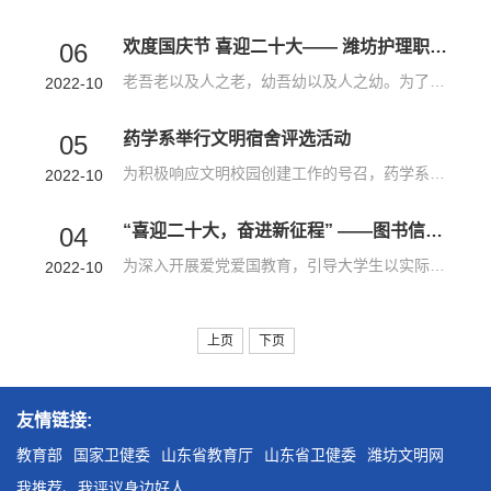
欢度国庆节 喜迎二十大—— 潍坊护理职业学院开展为老为小志愿服务活动
06
老吾老以及人之老，幼吾幼以及人之幼。为了欢度国庆节，喜迎党的二十大，9月28日下午，潍坊护理职业学院健康管理系党支部、继续教育部党支部联合组成“智健康·慧养老”志愿服务队到卧龙社区、樱园社区开展关爱“一老一小”志愿服务活动，共促“一老一小”幸福生活。欢度国庆 爱满重阳“智健康·慧养老”志愿服务队中的健康义诊团队到北苑街办卧龙社区开展了“欢度国庆节，喜迎二十大”敬老送健康活动。为社区老年人进行了血糖、...
2022-10
药学系举行文明宿舍评选活动
05
为积极响应文明校园创建工作的号召，药学系举办了“药学系九月份文明宿舍”评选活动。在本次活动中，药学系学生会相关部门积极部署，秉持“为小家，为大家，搞好卫生人人夸” 的理念，以最严谨的作风、最公正的态度、最热情的服务投入到评选活动中，检查宿舍卫生，督促同学们保持良好的宿舍环境和卫生习惯。​5#403、7#514、8#319等寝室获得文明宿舍荣誉称号。这些宿舍干净整洁、遵守纪律，宿舍整体情况较好。此次文明宿舍评选...
2022-10
“喜迎二十大，奋进新征程” ——图书信息中心开展红色主题阅读推广活动
04
为深入开展爱党爱国教育，引导大学生以实际行动迎接党的二十大胜利召开，提高我院大学生的思想政治素养，激发学生爱党、爱国、爱校的热情，近日图书信息中心举办了“喜迎二十大，奋进新征程”暨庆祝中华人民共和国成立73周年系列活动。活动主要由“品读红色经典，分享红色感悟”——《沂蒙精神》读书分享会、“奋进新征程 喜迎二十大”——线上闯关答题赢礼活动以及“手作一朵绒花，祝愿国家盛世荣华”——手工作品献给党三部分...
2022-10
上页
下页
友情链接:
教育部
国家卫健委
山东省教育厅
山东省卫健委
潍坊文明网
我推荐、我评议身边好人