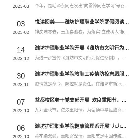
今年，是毛泽东同志发出“向雷锋同志学习”号召60周年。为进一步弘扬雷锋精神，营造“人人学雷锋、人人做雷锋”的良好氛围，3月1日下午，规划财务处党支部、纪检监察办公室党支部联合开展“学雷锋”志愿服务活动。此次志愿服务的重点是对学院主校区操场附近山坡的干枯杂草进行清理，在美化校园环境的同时，进一步降低火灾隐患。两支部6名党员、3名入党积极分子充分发扬“不怕脏、不怕累”的劳动精神，齐心协力，选用不同的锄草...
2023-03
悦读阅美——潍坊护理职业学院寒假阅读推广活动丰富多彩
03
神虎啸寒去，玉兔喜迎春。为落实“立德树人”根本任务，积极推进书香校园建设，图书信息中心于寒假期间开展了以“悦读·阅美”为主题的阅读推广活动，在浓浓的书香与年味中携手踏上新征程，迎接新气象，阅读新篇章。本次活动主要包括“兔发奇想·玩转新年”看图猜成语春节活动和“佳节逢元宵·人间共团圆”元宵节猜灯谜活动。成语，从厚重的历史土壤中生长出来，代代相承，成为中国人语言文字的特殊修养，他们活泼生动，又雅俗共赏...
2023-02
潍坊护理职业学院开展《潍坊市文明行为促进条例》宣传志愿服务
14
为进一步宣传《潍坊市文明行为促进条例》，引导广大师生践行条例、遵守条例，营造良好文明氛围，12月12日上午，潍坊护理职业学院宣传部党支部的党员志愿者在校园内开展了《潍坊市文明行为促进条例》主题党日志愿服务活动。活动现场，宣传部党支部的志愿者将《潍坊市文明行为促进条例》内容全文编制成精美的宣传折页，连同印有“学习践行《潍坊市文明行为促进条例》，弘扬时代新风，争做文明市民”的帆布袋一起发放到师生手中。...
2022-12
潍坊护理职业学院教职工疫情防控志愿服务队再出发！
30
疫情就是命令，防控就是责任。在潍坊市新冠肺炎疫情防控的紧要关头，为进一步助力驻地做好疫情防控工作，潍坊护理职业学院师生闻令而动，听令而行，尽锐出战，迅速组建了具有医学背景和医生、护士职业资格证的教职工疫情防控志愿服务队。党旗所指，心之所向，行之所及。2022年11月底出征的这批教职工志愿者队伍以护理系单珉老师为组长，队员由许桂春、候文霞、何冰、米莎、温庆芳、魏燕妮、丁建云、王琳、曹海波等教师组成，他...
2022-11
益都校区老干党支部开展“欢度重阳节、喜迎二十大、奋进新时代”系列活动
07
九九金秋节，浓浓重阳情。为弘扬中华民族尊老、敬老、爱老的优良传统，进一步关心关爱离退休老同志。10月5日，益都校区老干部第一、第二党支部开展“欢度重阳节、喜迎二十大、奋进新时代”主题系列活动。‍学院党委委员、组织人事处处长刘华同志为30多名老党员上党课。刘华同志以《学党史 听党话 跟党走--庆祝中国共产党成立101周年》为题，从五个方面讲了党的百年奋斗历程、取得的成就以及总结出的宝贵经验。离退休党员们认真...
2022-10
潍坊护理职业学院健康管理系开展“九九重阳节·浓浓敬老情”活动
06
黄花染双鬓，重阳寄深情。重阳节是中国传统节日，登高赏秋与感恩敬老是重阳节永恒不变的主题。10月4日上午，潍坊护理职业学院健康管理系师生志愿者来到馨悦养老服务中心开展“九九重阳节·浓浓敬老情”活动。健康管理系师生志愿者携带着牛奶来到了馨悦养老服务中心，为老人们演出了精彩的文艺节目。歌曲《我爱你中国》、《甜蜜蜜》，伴随着熟悉的旋律，老人们跟着一起哼唱。朗诵《读中国》展现了当代大学生对祖国的热爱和积极向...
2022-10