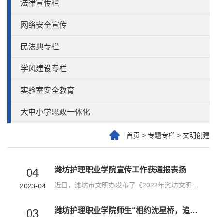
法律宣传栏
网络安全宣传
民法典专栏
学风建设专栏
实验室安全教育
大中小学思政一体化
首页
>
专题专栏
>
文明创建
潍坊护理职业学院宣传工作获通报表扬
04
近日，潍坊市文明办发布了《2022年潍坊文明网投稿采用情况通报》，潍坊护理职业学院全年稿件采用数量共11条，排名位居驻潍高校第一位，这也是我院四年蝉联驻潍高校榜首。近年来，潍坊护理职业学院高度重视文明创建信息宣传工作，将其作为外树良好形象、内修履职能力的有力抓手。学院宣传部采取切实有效措施，不断加大文明创建新闻外宣力度，积极向潍坊文明网报送高质量稿件，按时按量完成约稿任务，内容涵盖党的二十大精神学习...
2023-04
潍坊护理职业学院师生“相约沈星桥，追思英雄情”
03