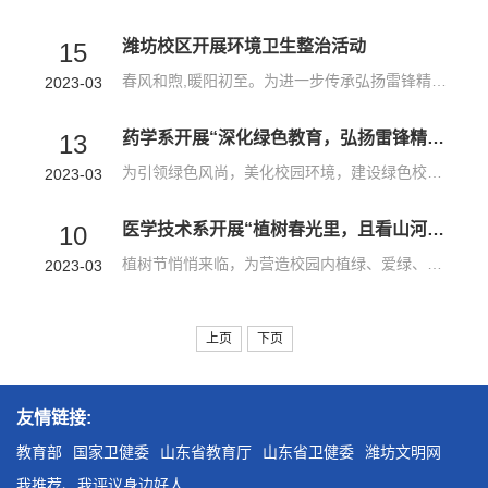
潍坊校区开展环境卫生整治活动
15
春风和煦,暖阳初至。为进一步传承弘扬雷锋精神，号召广大师生用实际行动践行雷锋精神，3月8日下午，潍坊校区教管中心举行“学习雷锋志愿精神，践行爱国卫生运动，携手共建美好校园”环境卫生整治活动，校区师生参加。 活动开始前举行了签名仪式，潍坊校区师生积极响应，现场气氛活跃，反响热烈，潍坊校区爱国卫生运动活动正式开启。随后，大家直奔清理地点，扫地、除草、搬运杂物、擦拭玻璃、清理落叶，现场一派热火朝天的劳动...
2023-03
药学系开展“深化绿色教育，弘扬雷锋精神”主题活动
13
为引领绿色风尚，美化校园环境，建设绿色校园，营造一个充满活力的校园环境，在植树节来临之际，药学系团总支于3月11日举办“深化绿色教育，弘扬雷锋精神”植树节主题活动。此次植树节活动的开展旨在弘扬植绿、护绿、爱绿的文明新风尚，增强共建绿色美好校园的责任感和使命感，推动广大青年学生自觉践行生态优先、绿色发展理念，为创建校园生态文明高地营造良好氛围。活动期间，药学系志愿者统一穿上志愿者协会的红马甲，在校园...
2023-03
医学技术系开展“植树春光里，且看山河绿”植树节系列活动
10
植树节悄悄来临，为营造校园内植绿、爱绿、护绿的良好风气，创建绿色校园，追求绿色时尚，医学技术系于2023年3月9日-10日开展“植树春光里，且看山河绿”植树节系列活动。一、开展“春生万物，护绿先行”板报活动学生们绘出精美的板报，贴上环保的标语，写上美好的祝愿，号召大家做生态文明建设的实践者、推动者，一起奔赴春天的约会，为校园添彩增绿。二、开展“我与大树浇朋友”志愿活动志愿者们将爱树护树化为实际行动，为保...
2023-03
上页
下页
友情链接:
教育部
国家卫健委
山东省教育厅
山东省卫健委
潍坊文明网
我推荐、我评议身边好人