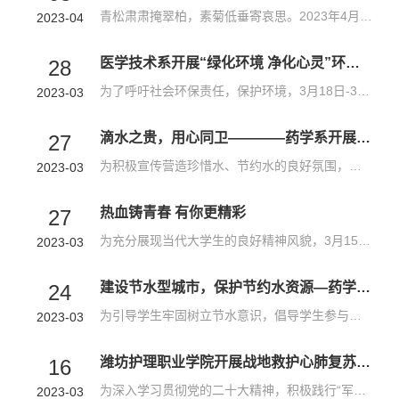
青松肃肃掩翠柏，素菊低垂寄哀思。2023年4月1日，在延安双拥运动八十周年之际，潍坊护理职业学院护理系党总支、团总支组织党员教师以及入党积极分子参加“相约沈星桥，追思英雄情” 缅怀沈星烈士主题纪念活动，旨在学习沈星烈士高尚的道德情操和舍己为人的奉献精神，引导同学们树立正确的价值观，增强同学们的爱国主义情怀，继承和发扬革命的优良作风、努力营造浓烈而庄重的学习先烈的校园氛围。潍坊护理职业学院党委委员、副院...
2023-04
医学技术系开展“绿化环境 净化心灵”环保主题活动
28
为了呼吁社会环保责任，保护环境，3月18日-3月25日，医学技术系的青年志愿者们开展了以“绿化环境 净化心灵”为主题的志愿活动。青年志愿者们在校门口两侧的道路捡拾垃圾、拔除野草、扫除树叶并向过往市民宣传珍惜保护水资源、爱护绿植、低碳出行、垃圾分类等理念，引导广大市民认识到只要从日常生活中的小点滴做起，每个普通人都是环境保护的践行者，形成人人争当文明市民、共建和谐家园的浓厚氛围。通过这次志愿服务活动的开...
2023-03
滴水之贵，用心同卫————药学系开展节约用水主题宣讲活动
27
为积极宣传营造珍惜水、节约水的良好氛围，在世界水日和中国水周来临之际，3月22日上午，药学系开展节水主题宣讲活动。药学系王新桐老师作了《滴水之贵，用心同卫》主题宣讲，学生代表100余人参加活动。宣讲从世界水日和中国水周的宣传主题出发，深入浅出的讲解了“水资源与水危机”“我国水资源现状”“节水历程和新时代特征”“节水工作重点与高校节水”“节约用水从我做起”等主要内容，为大家深刻分析水资源形势，指导我们...
2023-03
热血铸青春 有你更精彩
27
为充分展现当代大学生的良好精神风貌，3月15日，口腔系与青州市中心血站联合在潍坊护理职业学院益都校区开展“学习雷锋精神，无偿献血青年先行”活动。在前期充足的准备和各相关部门的帮助下，活动得到顺利开展。活动现场，青州市中心血站医护人员开展了无偿献血知识科普宣传培训。医护人员的科普宣传深入浅出、实用性强，针对大学生们感兴趣的知识点进行了重点介绍。同学们听的非常认真，现场时不时提出问题并得到解答。通过培...
2023-03
建设节水型城市，保护节约水资源—药学系举行节水宣传志愿服务活动
24
为引导学生牢固树立节水意识，倡导学生参与节约用水实践行动，药学系积极响应学院开展节水教育号召，3月22日在系部学生管理负责人郑磊老师带领下，学生志愿者们来到青州古城风景区开展了“建设节水型城市，保护节约水资源”节水宣传志愿活动。活动现场，志愿者们热心与当地居民沟通交流，了解他们的日常用水情况，多点位，多角度，多形式向居民宣传当前存在的水资源短缺问题，宣传节约用水理念，传播节水经验，通过宣传使居民进...
2023-03
潍坊护理职业学院开展战地救护心肺复苏急救技能培训“军民共建”主题活动
16
为深入学习贯彻党的二十大精神，积极践行“军民融合”国家战略，推动军民共建，弘扬拥军传统。3月15日上午，潍坊护理职业学院护理系联合青州市人民武装部在青州市民兵训练基地开展战地救护心肺复苏急救技能培训“军民共建”主题活动。本次活动主要内容为护理系急救教研室为驻地民兵和预备役官兵开展战地救护心肺复苏急救技能培训。青州市人民武装部领导、潍坊护理职业学院党委委员、副院长苏建福，潍坊护理职业学院党总支副书记...
2023-03