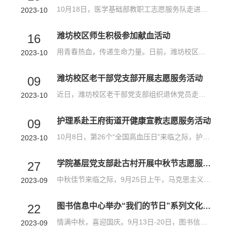
10月18日，医学基础部教职工志愿服务队走进青州东夏镇东篱居社区开展敬老志愿服务活动，为现场的居民免费义诊。在义诊现场，医护人员为社区居民免费测量血压、血糖，发放疾病防治知识宣传手册，接受居民的健康咨询，根据居民健康状况，给予用药调整等个性化的指导；针对社区居民常见病多发病，如高血压、高血糖、冠心病等，进行详细讲解，宣传普及疾病防治知识。此次前来参加义诊居民多为老年人，各位医疗志愿者耐心答疑解惑的...
2023-10
潍坊校区师生积极参加献血活动
16
用青春热血，传递生命力量。日前，潍坊校区师生积极开展无偿献血活动。活动现场，工作人员介绍了无偿献血相关知识后，参与献血的师生有序填表、体检、血液筛查、采集血液。采血过程中，血站工作人员认真向师生普及献血的有关注意事项，在登记区和休息领证区的醒目位置，也放置有献血知识宣传手册，以便同学们随时随地了解献血知识。参加献血的同学有的稍显紧张，但更多地同学展现出无私奉献的坚毅。2023级生殖健康管理班王彭欣...
2023-10
潍坊校区老干部党支部开展志愿服务活动
09
近日，潍坊校区老干部党支部组织退休党员走进社区开展“学思践悟守初心∙银铃红心永向党”志愿服务活动。支部党员走上街头开展文明志愿服务活动。活动中，老干部们穿着红马甲，手持“潍坊护理职业学院文明志愿者”小红旗，将随意停放的自行车移至规定区域并摆放整齐，并对路面上的垃圾进行清理，同时开展文明礼让斑马线志愿服务，号召往来市民增强文明意识，践行文明理念。开展“潍坊是我家∙文明靠大家”倡议活动。活动中，老...
2023-10
护理系赴王府街道开健康宣教志愿服务活动
09
10月8日，第26个“全国高血压日”来临之际，护理系教师党支部组织党员师生志愿者来到王府街道，开展全国高血压日健康宣教志愿服务活动。活动现场，“红烛”志愿服务队的慢病管理团队，对前来咨询的居民做高血压相关知识、态度及行为问卷调查，有序为居民测量血压，并为居民发放控盐勺指导限盐饮食。根据小区居民问卷调查及血压情况进行针对性、专业性健康宣教。此次健康宣教活动将健康知识送进社区，是党建工作与业务工作的深度...
2023-10
学院基层党支部赴古村开展中秋节志愿服务主题活动
27
中秋佳节来临之际，9月25日上午，马克思主义教研部党支部联合宣传部党支部，一行20余人赴青州市王府街道井塘村开展“党建引领促振兴·情暖中秋守初心”中秋节志愿服务主题活动，为村里40余名80岁以上的老人送去大米、月饼等礼物，向他们致以节日的问候。井塘村党支部书记孙全明向学院党员赠送书籍《玲珑山下井塘村》。随后，党员们开展卫生清洁活动，捡拾散落在古村道路上的废弃物，清理卫生死角。 访历史古村，悟乡村振兴。参观...
2023-09
图书信息中心举办“我们的节日”系列文化体验活动
22
情满中秋，喜迎国庆。9月13日-20日，图书信息中心举办了“我们的节日”系列传统文化体验系列活动。此次文化体验活动由中秋诗会、“我们的节日·千里共月明”绘画活动、“月圆中秋，蟾宫折桂”手工钩针体验活动、“我和我的祖国”知识竞赛以及红色经典影片赏析五个活动组成，中秋诗会上同学们现场演绎了张若虚的《春江花月夜》、李白的《古朗月行》和苏轼的《水调歌头·明月几时有》等脍炙人口的诗词名篇，并进行了灯笼的手工制作...
2023-09