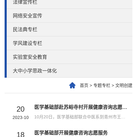
法律宣传栏
网络安全宣传
民法典专栏
学风建设专栏
实验室安全教育
大中小学思政一体化
首页
>
专题专栏
>
文明创建
医学基础部赴苏峪寺村开展健康咨询志愿服务活动
20
10月20日，医学基础部联合中医系到青州市王坟镇苏峪寺村开展“健康咨询进社区 服务居民零距离”健康义诊志愿服务活动，用自身的专业技能,服务群众，奉献社会。义诊活动现场，居民有序到诊桌前排队检测。测血糖、侧血压、心电图检测以及专家咨询等项目有序进行，根据居民血糖和血压的情况，有针对性地给居民提出健康建议，耐心地为前来检测的居民答疑解惑并告知居民定期进行身体检查的重要性，就常见病、慢性病的治疗等提出指导...
2023-10
医学基础部开展健康咨询志愿服务
18