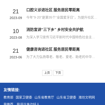
口腔义诊进社区 服务居民零距离
21
今年“9·20”是第35个“全国爱牙日”，为提升社区群众口腔健康素养，促进形成良好的口腔健康行为，9月20日，潍坊护理职业学院口腔系党支部和益都校区教管中心党支部党员和师生志愿者走进松林院社区，开展以“关爱口腔健康 乐享健康生活”为主题的志愿服务活动。在松林院社区党群服务中心，在社区工作人员的协助下，口腔义诊活动有序进行，吸引了大批居民前来参加。“您的智齿咬合很正，不需要拔牙，但需要到正规牙科医院补一下...
2023-09
消防宣讲“三下乡” 乡村安全共护航
10
为深入学习宣传习近平新时代中国特色社会主义思想，引导和帮助广大青年学生在社会课堂中受教育、长才干、作贡献，在社会实践中学党史、强信念、跟党走，2023年8月5日潍坊护理职业学院消防志愿服务队抵达寿光，以群众喜闻乐见的形式开展消防安全主题宣讲活动。弘扬敬老传统，关爱独居老人活动当天，志愿服务队首先来到独居老人家中。他们大都自己在家，由于子女不在身边，且日常活动范围较小，匮乏的娱乐可能只是身边的宠物或是...
2023-08
健康咨询进社区 服务居民零距离
21
为了大力弘扬尊老、敬老、爱老、助老的中华民族传统美德和社会风尚，近日，潍坊护理职业学院医学基础部党支部联合双创孵化基地党支部到山工苑党群社区开展“健康服务进社区 服务居民零距离”健康咨询志愿服务活动，用自身的专业技能,服务群众，奉献社会。志愿者们一大早就到达了活动现场，摆放好血压计、血糖仪等仪器设备，吸引了众多居民早早来到现场。咨询活动一开始，居民有序到诊桌前排队检测。测血糖、侧血压、心电图检测...
2023-06
上页
下页
友情链接:
教育部
国家卫健委
山东省教育厅
山东省卫健委
潍坊文明网
我推荐、我评议身边好人