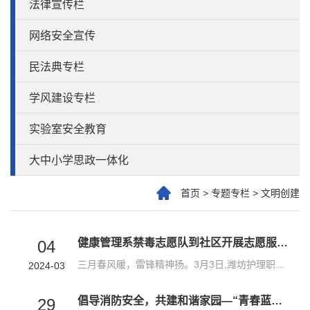
法律宣传栏
网络安全宣传
民法典专栏
学风建设专栏
实验室安全教育
大中小学思政一体化
首页
>
专题专栏
>
文明创建
健康管理系禁毒志愿队到社区开展志愿服务活动
04
三月春风暖，雷锋精神扬。3月3日,潍坊护理职业学院禁毒志愿服务队作为潍坊市大学生代表应邀参加了潍坊市委宣传部、文明办等单位联合开展的学雷锋暨“文明实践我是行动者”主题活动。活动中，志愿者们向市民群众们宣传毒品和食品安全的相关知识，让市民群众意识到毒品的危害和食品安全的重要性，并提高了防范毒品的能力。志愿者们的专业细致的讲解得到了主管单位的高度认可，他们所展现出来的新时代大学生志愿服务精神更是获得了...
2024-03
倡导消防安全，共建和谐家园—“青春蓝焰”大学生消防志愿服务队在行动
29