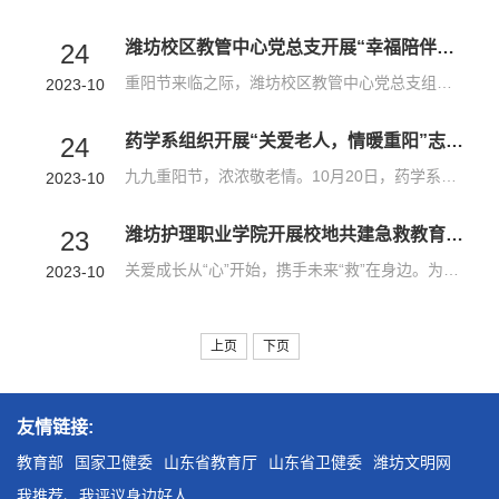
潍坊校区教管中心党总支开展“幸福陪伴茱萸行”双报到活动
24
重阳节来临之际，潍坊校区教管中心党总支组织党员赴奎文区北王社区开展双报到活动，参加2023年北王社区第七届“幸福陪伴茱萸行”孝老爱亲主题活动，并为老人送去慰问物资。活动中，党员与社区老人一起包水饺、话家常，现场洋溢着一片欢乐祥和的气氛。据悉，为开展好本次活动，潍坊校区教管中心党总支召开支委会，讨论活动方案，安排部署活动参与形式，并指定专人采购慰问物资，保障了活动顺利开展。自双报道活动开展以来，潍坊...
2023-10
药学系组织开展“关爱老人，情暖重阳”志愿服务活动
24
九九重阳节，浓浓敬老情。10月20日，药学系党、团支部师生志愿者在重阳佳节来临之际，到弥河镇中桥村开展“关爱老人，情暖重阳”志愿服务活动。活动当天，志愿者们来到青州市弥河镇中桥村，给独居老人、退伍老兵送上牛奶、鸡蛋等生活用品，帮助老人打扫院子，清除杂草，擦玻璃，认真清扫卫生死角，让老人感受到亲人般的关怀和温暖。志愿者们的到来为老人们带来了青春活力，整个过程洋溢着温馨、祥和的气氛。通过本次志愿活动，...
2023-10
潍坊护理职业学院开展校地共建急救教育培训
23
关爱成长从“心”开始，携手未来“救”在身边。为更好地发挥好潍坊市学校急救教育联盟的作用，普及安全与救护知识，强化救护技能，提升学生面对突发意外伤害时的自救互救能力，10月17日和10月19日，学院联合共青团青州市委开展校地共建急救教育培训活动，护理系学生第二党支部组织师生分别来到在邵庄初中、明德学校举行急救知识培训。学院党委副书记、院长王文军，学院党委副书记苏建福，青州市委宣传部副部长刘洪昌，共青团青...
2023-10
上页
下页
友情链接:
教育部
国家卫健委
山东省教育厅
山东省卫健委
潍坊文明网
我推荐、我评议身边好人