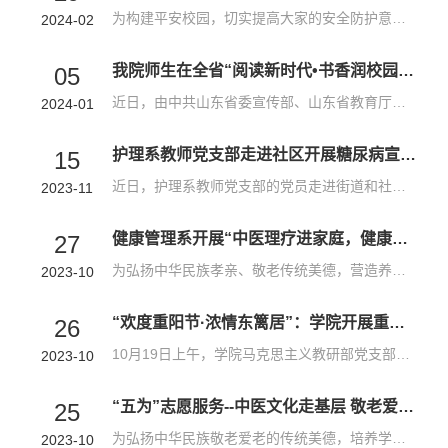
为构建平安校园，切实提高大家的安全防护意识，防范各类消防事故的发生，学院“青春蓝焰”大学生消防志愿服务队多措并举积极开展消防安全宣传活动，多场所、多渠道、多形式为师生群众详细普及消防安全知识以及火灾应急逃生技巧。消防志愿服务队以“安全开学第一课”为契机，组织校区师生开展应急消防演练，进一步提升师生安全意识和自救互救能力。服务队成员与教师志愿者一起深入宿舍、教室，宣讲电动车安全知识、发生火灾时的...
2024-02
我院师生在全省“阅读新时代•书香润校园”阅读活动中荣获佳绩
05
近日，由中共山东省委宣传部、山东省教育厅主办的山东省高校师生“阅读新时代·书香润校园”阅读活动获奖名单在山东省教育厅官网公布，潍坊护理职业学院共有29件作品获奖，其中教师组“书香山东·掌上答题”和“书香山东·读书征文”分别获得一等奖，学院荣获优秀奖。本次活动分设“书香山东·掌上答题”“书香山东·阅读风采” “书香山东·读书征文”三个子项目，自2023年4月份活动启动以来，学院领导高度重视、图书信息中心精心组...
2024-01
护理系教师党支部走进社区开展糖尿病宣教活动
15
近日，护理系教师党支部的党员走进街道和社区开展糖尿病公益宣讲活动，引导群众提高对糖尿病的认识，改善生活方式，预防和管理糖尿病。在青州古城，支部党员们向群众发放宣传册并耐心讲解糖尿病的发病风险、症状、危害及日常生活如何预防等相关知识。在南门社区乐园小区，党员王小磊对社区老年人讲解了糖尿病人饮食中的注意事项，并现场为老人测量血糖，引导大家改变生活中不良行为，预防糖尿病，控制延缓糖尿病并发症的发生。...
2023-11
健康管理系开展“中医理疗进家庭，健康服务暖人心”志愿服务活动
27
为弘扬中华民族孝亲、敬老传统美德，营造养老、孝老、敬老良好社会氛围，健康管理系、潍坊市中华职教社、潍坊市老干部服务中心于10月25日下午开展了“中医理疗进家庭，健康服务暖人心”的志愿服务活动。为市直部门的的老年志愿者们提供健康进家门服务，让老年志愿者在不断献爱心的同时也能感受到青年志愿者对他们的爱与回馈。健康管理系派出中医康复技术专业专业的师生志愿者，走进潍坊市委老干局“长者先锋”志愿服务队内的老...
2023-10
“欢度重阳节·浓情东篱居”：学院开展重阳节慰问演出活动
26
10月19日上午，学院马克思主义教研部党支部联合学保党支部赴青州市东篱居养老公寓开展“欢度重阳节·浓情东篱居”志愿服务活动，以文艺演出的形式祝福老人们节日快乐。学院党委委员、副院长窦忠伟出席活动。学院大学生艺术团为老人们带来了精彩的歌曲、舞蹈、诗朗诵等文艺节目，《相亲相爱一家人》《我爱你，中国》《故乡的云》等一首首熟悉的旋律，深受老人们的喜爱，赢得阵阵掌声。音乐教师王嘉伟演唱《夕阳红》，祝愿老人们平...
2023-10
“五为”志愿服务--中医文化走基层 敬老爱老送健康
25
为弘扬中华民族敬老爱老的传统美德，培养学生担当精神和社会责任感，近日，潍坊护理职业学院中医系“岐黄国医”志愿服务队组织师生志愿者走进东篱居养老院、苏峪寺村和松林院社区，开展中医“五为”志愿服务，与老人欢聚一堂，关心关爱老人身体健康，普及中医养生保健知识，免费提供体验中医特色理疗服务。在志愿活动现场，潍坊护理职业学院中医专家和师生志愿者发挥专业优势，为老人把脉问诊，开展推拿、耳穴、拔罐、刮痧、按...
2023-10