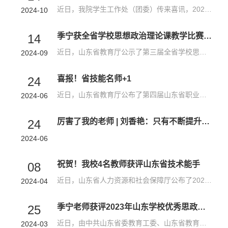
近日，我院学生工作处（团委）传来喜讯，2023级高职护理20班王嘉琪同学在今年的暑期社会实践活动中表现突出，荣获共青团茌平区委的高度评价与表彰，被授予“优秀志愿者”荣誉称号。这一荣誉不仅是对王嘉琪个人能力的肯定，也是对我院大学生社会实践工作成效的充分肯定。今年暑假，王嘉琪同学积极响应学校号召，参与“青鸟计划”大学生暑假社会实践活动。在实践中，王嘉琪不仅发扬新时代青年奋斗精神，服从安排、积极工作、脚踏...
2024-10
季宁获全省学校思想政治理论课教学比赛二等奖
14
近日，山东省教育厅公示了第三届全省学校思想政治理论课教学比赛获奖人员名单，我院马克思主义教研部教师季宁荣获毛泽东思想和中国特色社会主义理论体系概论课程（高职组）二等奖。为备战此次全省学校思政课教学比赛，马克思主义教研部集中骨干力量组建备赛团队，在初赛、复赛阶段对参赛教师的授课内容进行反复打磨，帮助选手不断更新教学理念、整合教学内容、优化教学方法与手段，提升参赛教师课堂教学表现力。最终，凭借过硬...
2024-09
喜报！省技能名师+1
24
近日，山东省教育厅公布了第四届山东省职业教育青年技能名师遴选认定结果，健康管理学院副教授刘香艳榜上有名。 刘香艳，智慧健康养老服务与管理专业带头人。全国职业院校技能大赛优秀指导教师，多次指导学生在省级及全国职业院校技能大赛中获得优异奖次，连续多年获得学院优秀教师、育人先锋模范等荣誉称号。主持及参与山东省职业教育教学改革研究课题3项、市级科研课题3项。持续致力于专业教学改革，先后获得国家级教学成果二...
2024-06
厉害了我的老师 | 刘香艳：只有不断提升自己 才能更好引导学生
24
2024-06
祝贺！我校4名教师获评山东省技术能手
08
近日，山东省人力资源和社会保障厅公布了2023年“山东省技术能手”名单，我院助产系管勇丽、口腔系常维巍、药学系傅巧真、中医系郇春艳等4名教师榜上有名。管勇丽，助产系副教授，主要从事心理咨询专业及护理方向的教学和科研工作，从教20多年来，她在工作中始终潜心研究专业理论知识，不断锤炼专业实践技能，积极参加职业技能竞赛活动，在2023年技能兴鲁大赛—山东省健康职业技能竞赛生殖健康咨询师职工组比赛中，荣获一等奖第...
2024-04
季宁老师获评2023年山东学校优秀思政课教师
25
近日，由中共山东省委教育工委、山东省教育厅组织开展的2023年“山东学校思政课教师年度人物”和“山东高校辅导员年度人物”评选结果揭晓，我院马克思主义教研部思政课教师季宁获评2023年山东学校优秀思政课教师。季宁长期在思想政治教育领域耕耘，是学院思想政治理论课教学骨干。近三年，荣获潍坊市学校优秀思政课教师，主持和参与山东省学校思政课教学改革项目、山东省职业教育教学改革研究项目、潍坊市社会科学规划重点研究...
2024-03