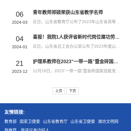
青年教师郑硕荣获山东省教学名师
06
近日，山东省教育厅公布了2023年山东省高等学校教学名师名单，我院青年教师郑硕榜上有名。郑硕以其卓越的教育教学成绩获此殊荣，为学院教师队伍建设再添重量级荣誉。郑硕，副教授，山东省职业教育青年技能名师，山东省职业教育青年专家库成员，山东省教育系统女职工建功立业标兵、潍坊市青年岗位能手，国家在线精品课程主持人，国家级职业教育教师创新团队骨干成员，第七届山东省护理学会理事，潍坊市护理学会护理教育专委会常...
2024-03
喜报！我院1人获评省新时代岗位建功劳动竞赛标兵个人
04
近日，山东省总工会办公室公布了2023年度山东省新时代岗位建功劳动竞赛标兵个人名单，我院教务处副处长刘子骥榜上有名。“山东省新时代岗位建功劳动竞赛标兵个人”是山东省总工会为了表彰在各级各类劳动竞赛活动中立足本职、建功立业、争做标兵，为新时代社会主义现代化强省建设作出积极贡献、表现突出的先进个人而设立的荣誉称号。从事职业教育二十余年，刘子骥始终以开拓进取的精神、饱满的工作热情工作在一线，团队先后立项...
2024-01
护理系教师在2023“一带一路”暨金砖国家技能发展与技术创新大赛中荣获二等奖
21
12月18日，2023“一带一路”暨金砖国家技能发展与技术创新大赛首届校园急救与救护技术决赛在湖北孝感落下帷幕，护理系教师何冰、侯文霞代表学院参赛并荣获二等奖，学院获评优秀组织奖。本次比赛分为综合职业能力测评和实际操作技能考核两阶段，其中实操考核包括呼吸心跳骤停病人救护、创伤病人救护和急救知识传播技巧三个模块。我院参赛团队在11月底的选拔赛中，从127支队伍中脱颖而出晋级决赛。在决赛中，面对全国高手如林的激...
2023-12
上页
下页
友情链接:
教育部
国家卫健委
山东省教育厅
山东省卫健委
潍坊文明网
我推荐、我评议身边好人