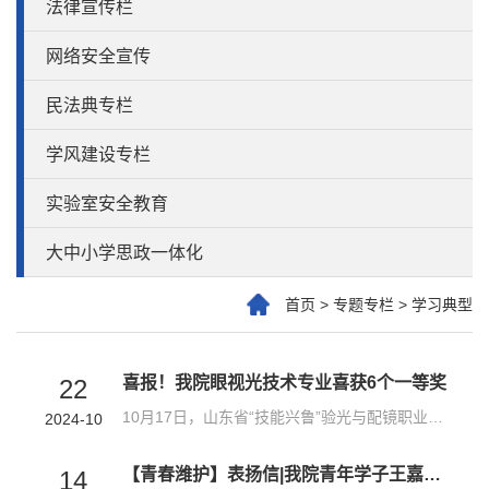
法律宣传栏
网络安全宣传
民法典专栏
学风建设专栏
实验室安全教育
大中小学思政一体化
首页
>
专题专栏
>
学习典型
喜报！我院眼视光技术专业喜获6个一等奖
22
10月17日，山东省“技能兴鲁”验光与配镜职业技能大赛——“暴龙杯”验光与配镜职业技能竞赛在泰安圆满闭幕，我院眼视光技术专业取得了6个一等奖优异的成绩。本次比赛设有眼镜验光、眼镜定配、角膜接触镜验配三个赛项，采用理论知识和实操考核相结合的方式，全面考察选手对专业基础知识、专业技能以及行业新技术发展和实际应用情况的掌握程度。我院参赛选手不畏强手，奋勇拼搏，展现出了非凡的风采。他们凭借扎实的理论知识、过...
2024-10
【青春潍护】表扬信|我院青年学子王嘉琪荣获共青团茌平区委表扬！
14