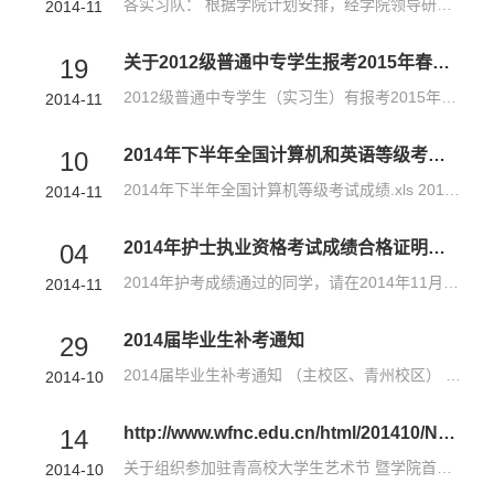
各实习队： 根据学院计划安排，经学院领导研究决定，定于2015年5月23日（星期六）举行主校区、青州校区2015届各专业毕业生毕业考试，现将毕业考试有关事宜通知如下： 一、参加毕业考试的毕业生范围 2010级初中起点五...
2014-11
关于2012级普通中专学生报考2015年春季高考的通知
19
2012级普通中专学生（实习生）有报考2015年春季高考的请登陆http://wsbm.sdzk.gov.cn网上报名。
2014-11
2014年下半年全国计算机和英语等级考试成绩
10
2014年下半年全国计算机等级考试成绩.xls 2014年下半年全国英语等级考试成绩(益卫考点).xls
2014-11
2014年护士执业资格考试成绩合格证明领取通知
04
2014年护考成绩通过的同学，请在2014年11月28日前带有效证件（有效期内身份证）到青州市玲珑山南路4318号，潍坊护理职业学院青州校区（老校区）综合办公楼406室领取2014年护士执业资格考试成绩合格证明！领取时间：2...
2014-11
2014届毕业生补考通知
29
2014届毕业生补考通知 （主校区、青州校区） 学院定于2014年11月30日举行本年度第三次毕业补考，本次补考为本年度最后一次补考，请仍有课程不及格或缺考的毕业生按时返校参加考试。
2014-10
http://www.wfnc.edu.cn/html/201410/News2090.html
14
关于组织参加驻青高校大学生艺术节 暨学院首届大学生文化艺术节开幕式的通知 各部门： 驻青高校大学生艺术节暨学院首届大学生文化艺术节开幕式定于10月27日（周一）下午2:00在主校区体育场举行，根据学院安排，现将有...
2014-10